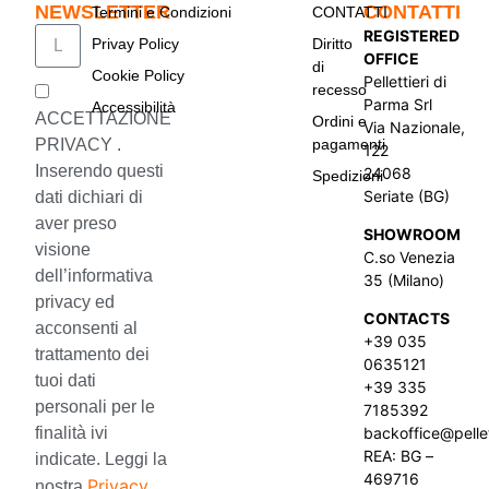
NEWSLETTER
CONTATTI
Termini e Condizioni
CONTATTI
REGISTERED
Privay Policy
Diritto
OFFICE
di
Cookie Policy
Pellettieri di
recesso
Parma Srl
Accessibilità
ACCETTAZIONE
Ordini e
Via Nazionale,
pagamenti
PRIVACY .
122
Inserendo questi
24068
Spedizioni
Seriate (BG)
dati dichiari di
aver preso
SHOWROOM
visione
C.so Venezia
dell’informativa
35 (Milano)
privacy ed
CONTACTS
acconsenti al
+39 035
trattamento dei
0635121
tuoi dati
+39 335
personali per le
7185392
finalità ivi
backoffice@pellet
REA: BG –
indicate. Leggi la
469716
Privacy
nostra