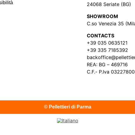
ibilità
24068 Seriate (BG)
SHOWROOM
C.so Venezia 35 (Mil
CONTACTS
+39 035 0635121
+39 335 7185392
backoffice@pellettier
REA: BG – 469716
C.F.- P.Iva 0322780
© Pellettieri di Parma